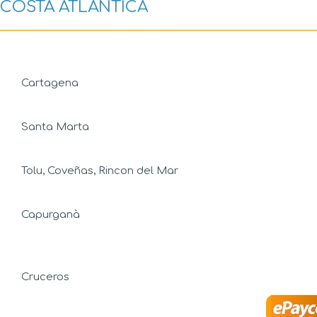
COSTA ATLÁNTICA
Cartagena
Santa Marta
Tolu, Coveñas, Rincon del Mar
Capurganà
Cruceros
Realiza