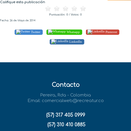
Califique esta publicación
Puntuación:
0
/ Votos:
0
Fecha: 26 de Mayo de 2014
Twitter
Whatsapp
Pinterest
LinkedIn
Contacto
Pereira, Rda - Colombia
Email:
comercialweb@recreatur.co
(57) 317 405 0999
(57) 310 410 0885