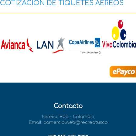
COTIZACIÓN DE TIQUETES AÉREOS
Realiza t
Contacto
Pereira, Rda - Colombia
Email:
comercialweb@recreatur.co